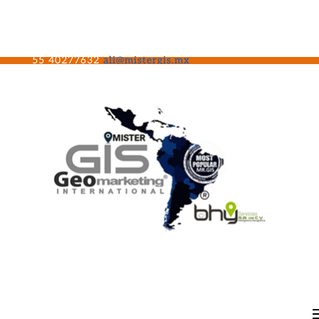
55 40277632
ali@mistergis.mx