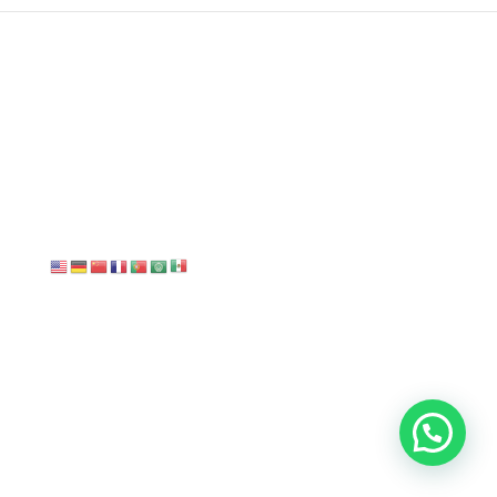
No se encontraron
resultados
La página solicitada no pudo encontrarse. Trate de
perfeccionar su búsqueda o utilice la navegación para
localizar la entrada.