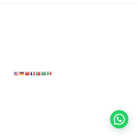
No se encontraron
resultados
La página solicitada no pudo encontrarse. Trate de
perfeccionar su búsqueda o utilice la navegación para
localizar la entrada.