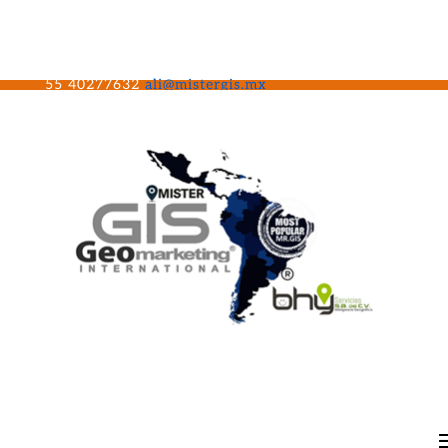
55 40277632
ali@mistergis.mx